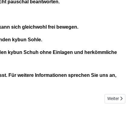
cht pauschal beantworten.
kann sich gleichwohl frei bewegen.
ernden kybun Sohle.
 den kybun Schuh ohne Einlagen und herkömmliche
st. Für weitere Informationen sprechen Sie uns an,
Nächster Beitr
Weiter